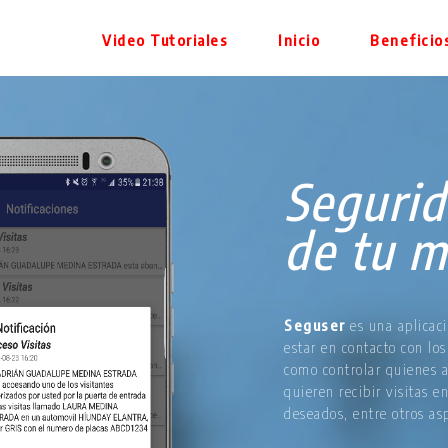
Video Tutoriales
Inicio
Beneficio
Segurid
de tu 
Seguser
es una aplicaci
estar en contacto con los
como controlar quienes a
quieren recibir visitas e
deseados, entre otros as