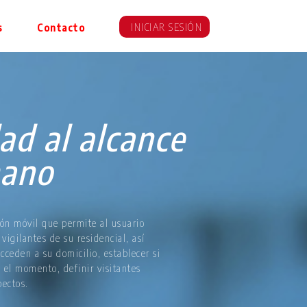
INICIAR SESIÓN
s
Contacto
ad al alcance
mano
ón móvil que permite al usuario
 vigilantes de su residencial, así
cceden a su domicilio, establecer si
n el momento, definir visitantes
pectos.